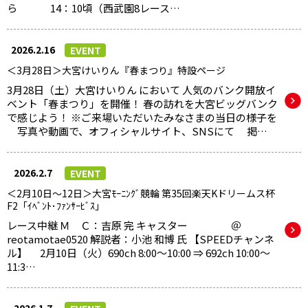
ら 14：10頃（西武園8レース…
2026.2.16
EVENT
＜3月28日＞大宮けいりん『春まつり』特設ページ
3月28日（土）大宮けいりん において 人気のバンク開放イ
ベント「春まつり」を開催！ 春の訪れを大宮ビッグバンク
で感じよう！ ※ご来場いただいたみなさまの当日の様子を
写真や動画で、オフィシャルサイト、SNSにて 掲…
2026.2.7
EVENT
＜2月10日～12日＞大宮ﾓｰﾆﾝｸﾞ競輪 第35回楽天Kドリームス杯
F2「ｲﾍﾞﾝﾄ･ﾌｧﾝｻｰﾋﾞｽ」
レース中継 Ｍ Ｃ：吉原 完 キャスター ＠
reotamotae0520 解説者：小池 和博 氏 【SPEEDチャンネ
ル】 2月10日（火）690ch 8:00～10:00 ⇒ 692ch 10:00～
11:3…