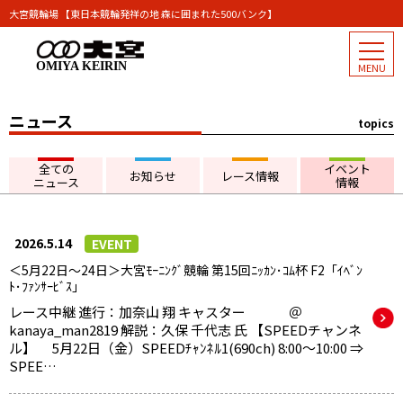
大宮競輪場 【東日本競輪発祥の地 森に囲まれた500バンク】
OMIYA KEIRIN
ニュース
topics
全ての
イベント
お知らせ
レース情報
ニュース
情報
2026.5.14
EVENT
＜5月22日～24日＞大宮ﾓｰﾆﾝｸﾞ競輪 第15回ﾆｯｶﾝ･ｺﾑ杯 F2「ｲﾍﾞﾝ
ﾄ･ﾌｧﾝｻｰﾋﾞｽ」
レース中継 進行：加奈山 翔 キャスター ＠
kanaya_man2819 解説：久保 千代志 氏 【SPEEDチャンネ
ル】 5月22日（金）SPEEDﾁｬﾝﾈﾙ1(690ch) 8:00～10:00 ⇒
SPEE…