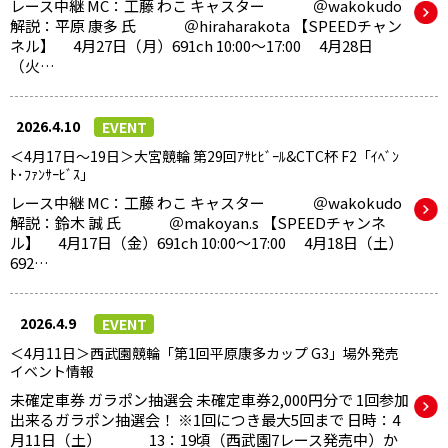
レース中継 MC：工藤 わこ キャスター ＠wakokudo
解説：平原 康多 氏 ＠hiraharakota 【SPEEDチャン
ネル】 4月27日（月）691ch 10:00～17:00 4月28日
（火…
2026.4.10
EVENT
＜4月17日～19日＞大宮競輪 第29回ｱｻﾋﾋﾞｰﾙ&CTC杯 F2「ｲﾍﾞﾝ
ﾄ･ﾌｧﾝｻｰﾋﾞｽ」
レース中継 MC：工藤 わこ キャスター ＠wakokudo
解説：鈴木 誠 氏 ＠makoyan.s 【SPEEDチャンネ
ル】 4月17日（金）691ch 10:00～17:00 4月18日（土）
692…
2026.4.9
EVENT
＜4月11日＞西武園競輪「第1回平原康多カップ G3」場外発売
イベント情報
未確定車券 ガラポン抽選会 未確定車券2,000円分で 1回参加
出来るガラポン抽選会！ ※1回につき最大5回まで 日時：4
月11日（土） 13：19頃（西武園7レース発売中）か