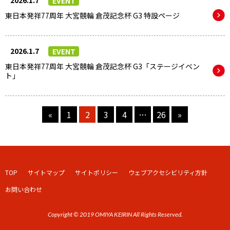
2026.1.7
EVENT
東日本発祥77周年 大宮競輪 倉茂記念杯 G3 特設ページ
2026.1.7
EVENT
東日本発祥77周年 大宮競輪 倉茂記念杯 G3「ステージイベン
ト」
«
1
2
3
4
…
26
»
TOP
サイトマップ
サイトポリシー
ウェブアクセシビリティ方針
お問い合わせ
Copyright © 2019 OMIYA KEIRIN All Rights Reserved.