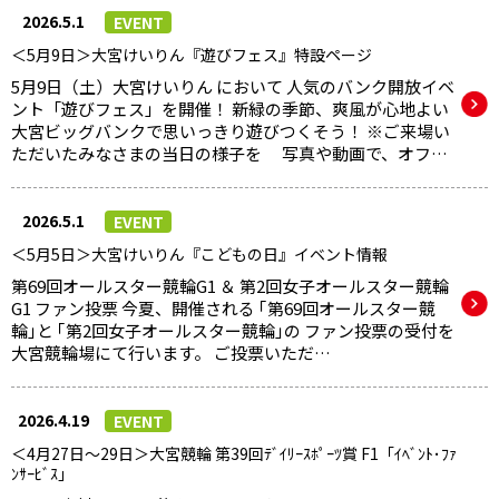
2026.5.1
EVENT
＜5月9日＞大宮けいりん『遊びフェス』特設ページ
5月9日（土）大宮けいりん において 人気のバンク開放イベ
ント「遊びフェス」を開催！ 新緑の季節、爽風が心地よい
大宮ビッグバンクで思いっきり遊びつくそう！ ※ご来場い
ただいたみなさまの当日の様子を 写真や動画で、オフ…
2026.5.1
EVENT
＜5月5日＞大宮けいりん『こどもの日』イベント情報
第69回オールスター競輪G1 ＆ 第2回女子オールスター競輪
G1 ファン投票 今夏、開催される ｢第69回オールスター競
輪｣と ｢第2回女子オールスター競輪｣の ファン投票の受付を
大宮競輪場にて行います。 ご投票いただ…
2026.4.19
EVENT
＜4月27日～29日＞大宮競輪 第39回ﾃﾞｲﾘｰｽﾎﾟｰﾂ賞 F1「ｲﾍﾞﾝﾄ･ﾌｧ
ﾝｻｰﾋﾞｽ」