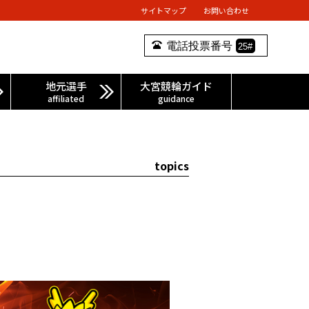
サイトマップ
お問い合わせ
9
電話投票番号
25#
地元選手
大宮競輪ガイド
affiliated
guidance
topics