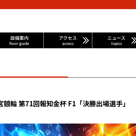
設備案内
アクセス
ニュース
floor guide
access
topics
宮競輪 第71回報知金杯 F1「決勝出場選手」