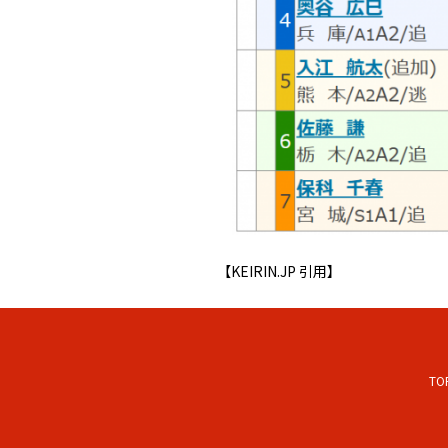
【KEIRIN.JP 引用】
TO