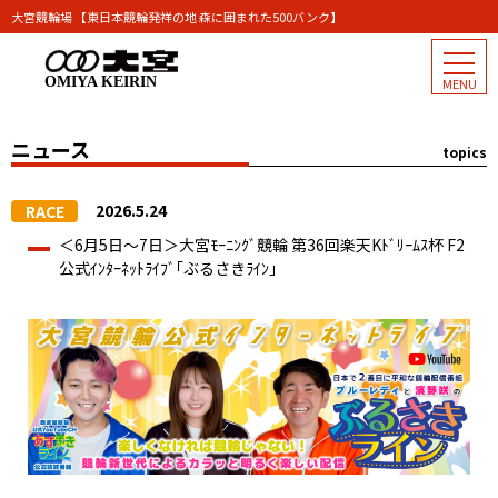
大宮競輪場 【東日本競輪発祥の地 森に囲まれた500バンク】
OMIYA KEIRIN
ニュース
topics
2026.5.24
RACE
＜6月5日～7日＞大宮ﾓｰﾆﾝｸﾞ競輪 第36回楽天Kﾄﾞﾘｰﾑｽ杯 F2
公式ｲﾝﾀｰﾈｯﾄﾗｲﾌﾞ｢ぶるさきﾗｲﾝ｣