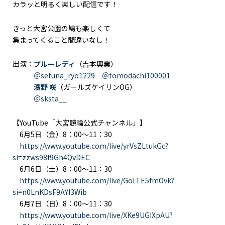
カラッと明るく楽しい配信です！
きっと大宮公園の鳩も楽しくて
集まってくること間違いなし！
出演：
ブルーレディ
（吉本興業）
＠setuna_ryo1229
＠tomodachi100001
濱野 咲
（ガールズケイリンOG）
＠sksta__
【YouTube「大宮競輪公式チャンネル」】
6月5日（金）8：00～11：30
https://www.youtube.com/live/yrVsZLtukGc?
si=zzws98f9Gh4QvDEC
6月6日（土）8：00～11：30
https://www.youtube.com/live/GoLTE5fmOvk?
si=n0LnKDsF9AYl3Wib
6月7日（日）8：00～11：30
https://www.youtube.com/live/XKe9UGIXpAU?