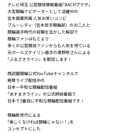
テレビ埼玉 公営競技情報番組｢BACHプラザ｣
大宮競輪ナビゲーターとして活躍中の
吉本興業所属 人気お笑いコンビ
ブルーレディ（吉本若手競輪部）のお二人と
競輪選手時代の経験を生かした解説で
競輪ファンはもとより
多くの公営競技ファンからも人気を得ている
元ガールズケイリン選手の濱野咲さんによる
｢ぶるさきライン」を配信します！
西武園競輪公式YouTubeチャンネルで
絶賛ライブ配信中の
日本一平和な競輪配信番組
｢あすまきライン」の公式姉妹番組で
日本で2番目に平和な競輪配信番組です！
競輪新世代による
｢楽しくなければ競輪じゃない！｣を
コンセプトにした