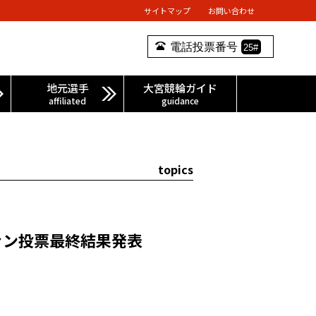
サイトマップ
お問い合わせ
9
電話投票番号
25#
地元選手
大宮競輪ガイド
affiliated
guidance
topics
ァン投票最終結果発表