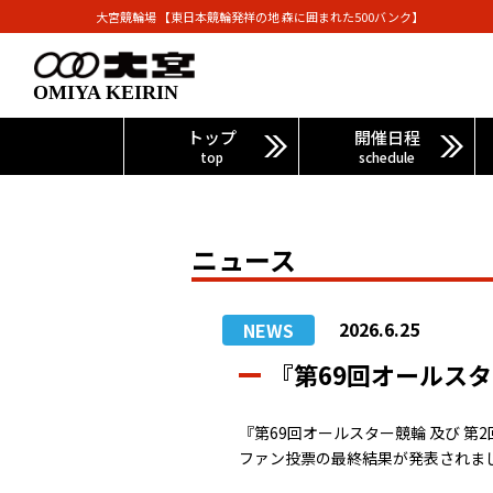
大宮競輪場 【東日本競輪発祥の地 森に囲まれた500バンク】
OMIYA KEIRIN
トップ
開催日程
top
schedule
ニュース
2026.6.25
NEWS
『第69回オールス
『第69回オールスター競輪 及び 第
ファン投票の最終結果が発表されま