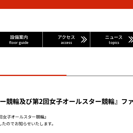
設備案内
アクセス
ニュース
floor guide
access
topics
ター競輪及び第2回女子オールスター競輪』フ
2回女子オールスター競輪』
したのでお知らせいたします。