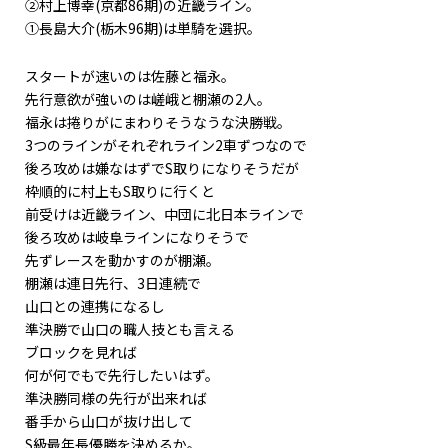
②村上博幸(京都86期)の近畿ライン。
①長島大介(栃木96期)は単騎を選択。
スタートが速いのは佐藤と福永。
先行意欲が強いのは嵯峨と棚瀬の2人。
福永は捲りがにまわりそうなうな決勝戦。
3つのラインがそれぞれライン2車ずつなので
後ろ攻めは嫌なはずでS取りになりそうだが
枠順的に村上もS取りに行くと
前受けは近畿ライン、中団に北日本ラインで
後ろ攻めは岐阜ラインになりそうで
先ずレースを動かすのが棚瀬。
棚瀬は連日先行、3日連続で
山口との連携になるし
準決勝で山口の職人技とも言える
ブロックを見れば
何が何でもで先行したいはず。
準決勝同様の先行が出来れば
番手から山口が抜け出して
S級最年長優勝を決めるか。