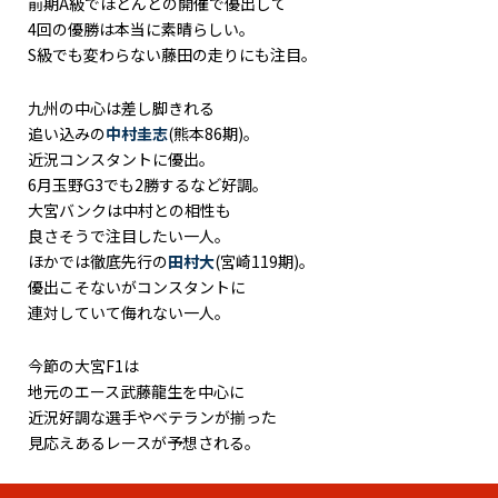
前期A級でほとんどの開催で優出して
4回の優勝は本当に素晴らしい。
S級でも変わらない藤田の走りにも注目。
九州の中心は差し脚きれる
追い込みの
中村圭志
(熊本86期)。
近況コンスタントに優出。
6月玉野G3でも2勝するなど好調。
大宮バンクは中村との相性も
良さそうで注目したい一人。
ほかでは徹底先行の
田村大
(宮崎119期)。
優出こそないがコンスタントに
連対していて侮れない一人。
今節の大宮F1は
地元のエース武藤龍生を中心に
近況好調な選手やベテランが揃った
見応えあるレースが予想される。