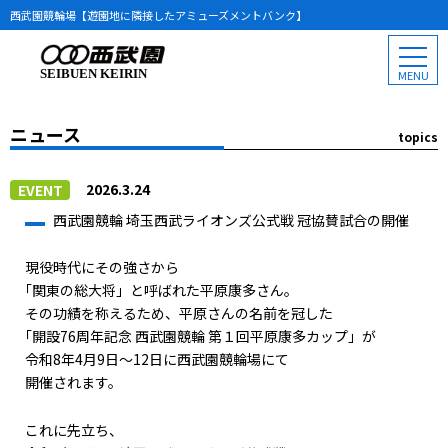
西武園競輪場【遊園地に隣接したアミューズメントバンク】
SEIBUEN KEIRIN
ニュース
topics
2026.3.24
EVENT
西武園競輪 埼玉西武ライオンズ公式戦 冠協賛試合の開催
現役時代にその強さから
｢関東の総大将」と呼ばれた平原康多さん。
その功績を称えるため、平原さんの名前を冠した
｢開設76周年記念 西武園競輪 第１回平原康多カップ」が
令和8年4月9日～12日に西武園競輪場にて
開催されます。
これに先立ち、