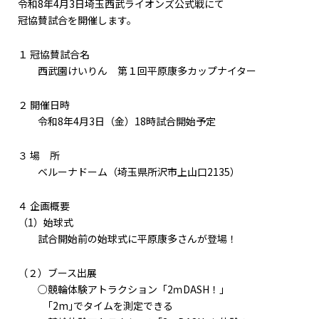
令和8年4月3日埼玉西武ライオンズ公式戦にて
冠協賛試合を開催します。
１ 冠協賛試合名
西武園けいりん 第１回平原康多カップナイター
２ 開催日時
令和8年4月3日（金）18時試合開始予定
３ 場 所
ベルーナドーム（埼玉県所沢市上山口2135）
４ 企画概要
（1）始球式
試合開始前の始球式に平原康多さんが登場！
（２）ブース出展
○競輪体験アトラクション「2ｍDASH！」
｢2m｣でタイムを測定できる