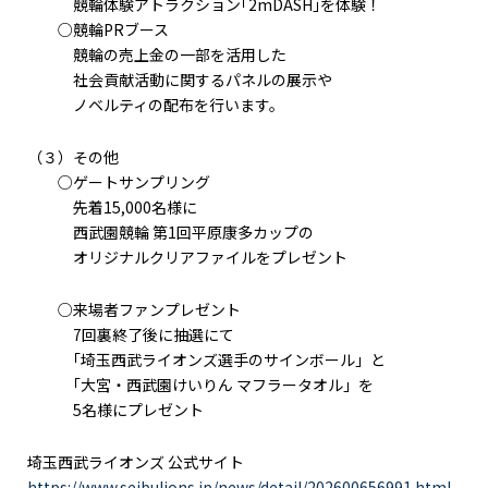
競輪体験アトラクション｢2mDASH｣を体験！
○競輪PRブース
競輪の売上金の一部を活用した
社会貢献活動に関するパネルの展示や
ノベルティの配布を行います。
（３）その他
○ゲートサンプリング
先着15,000名様に
西武園競輪 第1回平原康多カップの
オリジナルクリアファイルをプレゼント
○来場者ファンプレゼント
7回裏終了後に抽選にて
｢埼玉西武ライオンズ選手のサインボール」と
｢大宮・西武園けいりん マフラータオル」を
5名様にプレゼント
埼玉西武ライオンズ 公式サイト
https://www.seibulions.jp/news/detail/202600656991.html