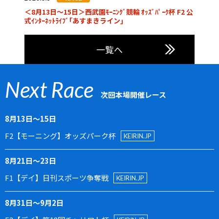
＜8月13日～15日＞西武園ﾓｰﾆﾝｸﾞ競輪 ｵｯｽﾞﾊﾟｰｸ杯 F2 公
式ｲﾝﾀｰﾈｯﾄﾗｲﾌﾞ｢あすまきライン｣
一覧へ
Next Race
次回本場開催レース
8月13日〜15日
F2【モーニング】オッズパーク杯
KEIRIN.JP
8月21日〜23日
F1【デイ】日刊スポーツ争奪戦
KEIRIN.JP
8月31日〜9月2日