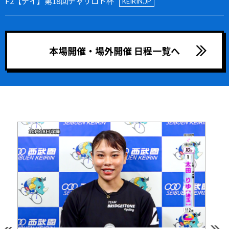
F2【デイ】第18回チャリロト杯
KEIRIN.JP
本場開催・場外開催 日程一覧へ