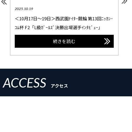
2025.10.19
＜10月17日～19日＞西武園ﾅｲﾀｰ競輪 第13回ﾆｯｶﾝ･
ｺﾑ杯 F2「L級ｶﾞｰﾙｽﾞ決勝出場選手ｲﾝﾀﾋﾞｭｰ」
続きを読む
ACCESS
アクセス