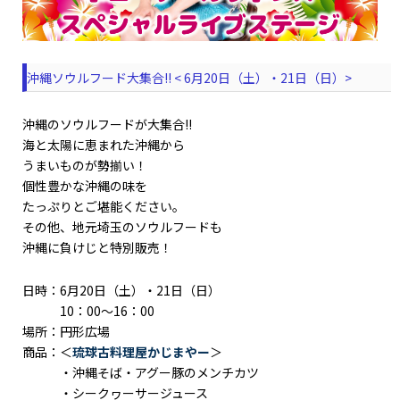
沖縄ソウルフード大集合!! < 6月20日（土）・21日（日）>
沖縄のソウルフードが大集合!!
海と太陽に恵まれた沖縄から
うまいものが勢揃い！
個性豊かな沖縄の味を
たっぷりとご堪能ください。
その他、地元埼玉のソウルフードも
沖縄に負けじと特別販売！
日時：6月20日（土）・21日（日）
10：00～16：00
場所：円形広場
商品：＜
琉球古料理屋かじまやー
＞
・沖縄そば・アグー豚のメンチカツ
・シークヮーサージュース