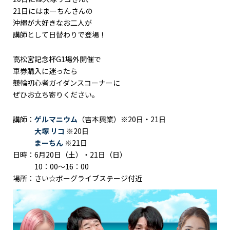
21日にはまーちんさんの
沖縄が大好きなお二人が
講師として日替わりで登場！
高松宮記念杯G1場外開催で
車券購入に迷ったら
競輪初心者ガイダンスコーナーに
ぜひお立ち寄りください。
講師：
ゲルマニウム
（吉本興業）※20日・21日
大塚 リコ
※20日
まーちん
※21日
日時：6月20日（土）・21日（日）
10：00～16：00
場所：さい☆ボーグライブステージ付近