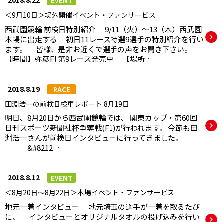
2018.8.22
EVENT
＜9月10日＞場外開催イベント・ファンサービス
西武園競輪 前検日特別紹介 9/11（火）～13（木）西武園
本場に出走する 初日11レース特選9選手の特別紹介を行い
ます。 皆様、是非お近くで選手の声をお聞き下さい。
【時間】弥彦Fl 第9レース発売中 【場所…
2018.8.19
RACE
田淵浩一の前検日検車レポート 8月19日
明日、8月20日から西武園競輪では、 関東カップ・第60回
日刊スポーツ新聞社杯争奪戦(F1)が行われます。 今節も田
淵浩一さんが前検日インタビューに行ってきました。
———&#8212…
2018.8.12
EVENT
＜8月20日～8月22日＞本場イベント・ファンサービス
地元一着インタビュー 地元埼玉の選手が一着を取るたび
に、 インタビューとオリジナルタオルの投げ込みを行い