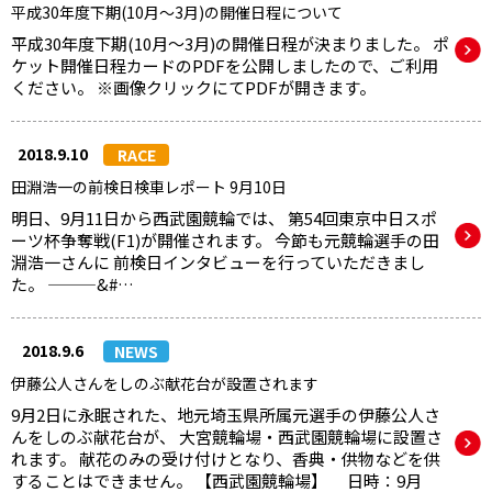
平成30年度下期(10月～3月)の開催日程について
平成30年度下期(10月～3月)の開催日程が決まりました。 ポ
ケット開催日程カードのPDFを公開しましたので、ご利用
ください。 ※画像クリックにてPDFが開きます。
2018.9.10
RACE
田淵浩一の前検日検車レポート 9月10日
明日、9月11日から西武園競輪では、 第54回東京中日スポ
ーツ杯争奪戦(F1)が開催されます。 今節も元競輪選手の田
淵浩一さんに 前検日インタビューを行っていただきまし
た。 ———&#…
2018.9.6
NEWS
伊藤公人さんをしのぶ献花台が設置されます
9月2日に永眠された、地元埼玉県所属元選手の伊藤公人さ
んをしのぶ献花台が、 大宮競輪場・西武園競輪場に設置さ
れます。 献花のみの受け付けとなり、香典・供物などを供
することはできません。 【西武園競輪場】 日時：9月