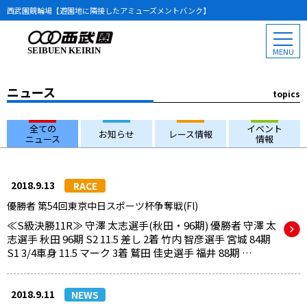
西武園競輪場【遊園地に隣接したアミューズメントバンク】
SEIBUEN KEIRIN
ニュース
topics
全ての
イベント
お知らせ
レース情報
ニュース
情報
2018.9.13
RACE
優勝者 第54回東京中日スポーツ杯争奪戦(Fl)
≪S級決勝11R≫ 守澤 太志選手(秋田・96期) 優勝者 守澤 太
志選手 秋田 96期 S2 11.5 差し 2着 竹内 智彦選手 宮城 84期
S1 3/4車身 11.5 マーク 3着 鷲田 佳史選手 福井 88期 …
2018.9.11
NEWS