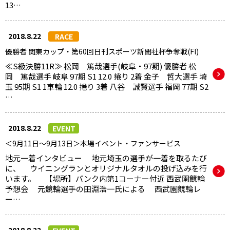
13…
2018.8.22
RACE
優勝者 関東カップ・第60回日刊スポーツ新聞社杯争奪戦(Fl)
≪S級決勝11R≫ 松岡 篤哉選手(岐阜・97期) 優勝者 松
岡 篤哉選手 岐阜 97期 S1 12.0 捲り 2着 金子 哲大選手 埼
玉 95期 S1 1車輪 12.0 捲り 3着 八谷 誠賢選手 福岡 77期 S2
…
2018.8.22
EVENT
＜9月11日～9月13日＞本場イベント・ファンサービス
地元一着インタビュー 地元埼玉の選手が一着を取るたび
に、 ウイニングランとオリジナルタオルの投げ込みを行
います。 【場所】バンク内第1コーナー付近 西武園競輪
予想会 元競輪選手の田淵浩一氏による 西武園競輪レ
ー…