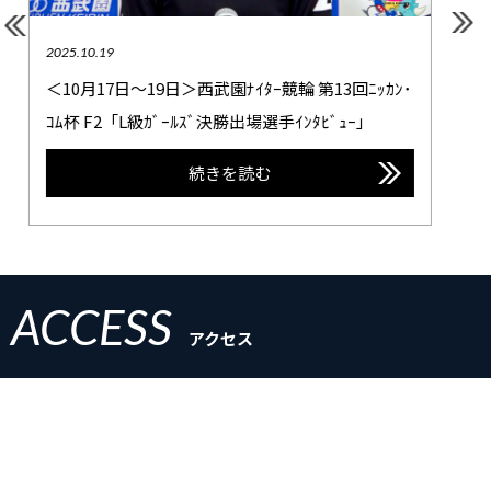
2025.8.5
＜8月4日～6日＞西武園競輪 日刊ｽﾎﾟｰﾂ杯争奪戦
F1「L級ｶﾞｰﾙｽﾞ決勝出場選手ｲﾝﾀﾋﾞｭｰ」
続きを読む
ACCESS
アクセス