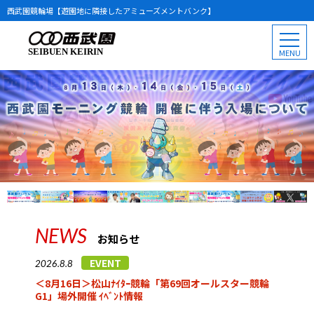
西武園競輪場【遊園地に隣接したアミューズメントバンク】
SEIBUEN KEIRIN
NEWS
お知らせ
EVENT
2026.8.8
＜8月16日＞松山ﾅｲﾀｰ競輪「第69回オールスター競輪
G1」場外開催 ｲﾍﾞﾝﾄ情報