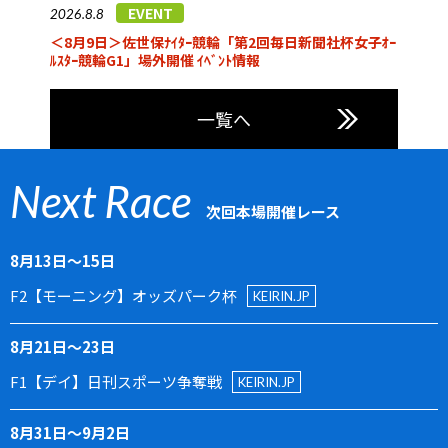
EVENT
2026.8.8
＜8月9日＞佐世保ﾅｲﾀｰ競輪「第2回毎日新聞社杯女子ｵｰ
ﾙｽﾀｰ競輪G1」場外開催 ｲﾍﾞﾝﾄ情報
一覧へ
Next Race
次回本場開催レース
8月13日〜15日
F2【モーニング】オッズパーク杯
KEIRIN.JP
8月21日〜23日
F1【デイ】日刊スポーツ争奪戦
KEIRIN.JP
8月31日〜9月2日