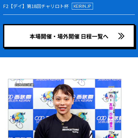
F2【デイ】第18回チャリロト杯
KEIRIN.JP
本場開催・場外開催 日程一覧へ