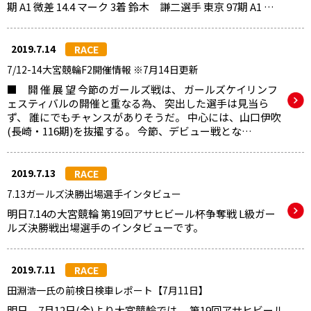
期 A1 微差 14.4 マーク 3着 鈴木 謙二選手 東京 97期 A1 …
2019.7.14
RACE
7/12-14大宮競輪F2開催情報 ※7月14日更新
■ 開 催 展 望 今節のガールズ戦は、 ガールズケイリンフ
ェスティバルの開催と重なる為、 突出した選手は見当ら
ず、 誰にでもチャンスがありそうだ。 中心には、山口伊吹
(長崎・116期)を抜擢する。 今節、デビュー戦とな…
2019.7.13
RACE
7.13ガールズ決勝出場選手インタビュー
明日7.14の大宮競輪 第19回アサヒビール杯争奪戦 L級ガー
ルズ決勝戦出場選手のインタビューです。
2019.7.11
RACE
田淵浩一氏の前検日検車レポート【7月11日】
明日、7月12日(金)より大宮競輪では、 第19回アサヒビール