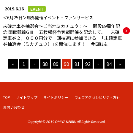
2019.6.16
EVENT
＜6月25日＞場外開催イベント・ファンサービス
未確定車券抽選会～ご当地ミカチュウ！～ 開設69周年記
念 函館競輪GⅢ 五稜郭杯争奪戦開催を記念して、 未確
定車券２，０００円分で一回抽選に参加できる ｢未確定車
券抽選会（ミカチュウ）｣を開催します！ 今回は&…
«
1
…
88
89
90
91
92
…
94
»
TOP
サイトマップ
サイトポリシー
ウェブアクセシビリティ方針
お問い合わせ
Copyright © 2019 OMIYA KEIRIN All Rights Reserved.