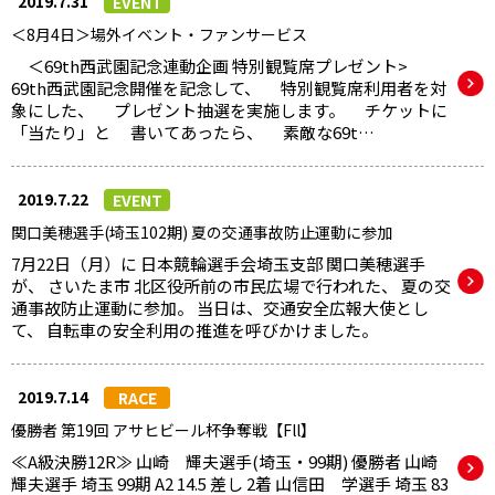
2019.7.31
EVENT
＜8月4日＞場外イベント・ファンサービス
＜69th西武園記念連動企画 特別観覧席プレゼント>
69th西武園記念開催を記念して、 特別観覧席利用者を対
象にした、 プレゼント抽選を実施します。 チケットに
「当たり」と 書いてあったら、 素敵な69t…
2019.7.22
EVENT
関口美穂選手(埼玉102期) 夏の交通事故防止運動に参加
7月22日（月）に 日本競輪選手会埼玉支部 関口美穂選手
が、 さいたま市 北区役所前の市民広場で行われた、 夏の交
通事故防止運動に参加。 当日は、交通安全広報大使とし
て、 自転車の安全利用の推進を呼びかけました。
2019.7.14
RACE
優勝者 第19回 アサヒビール杯争奪戦【Fll】
≪A級決勝12R≫ 山崎 輝夫選手(埼玉・99期) 優勝者 山崎
輝夫選手 埼玉 99期 A2 14.5 差し 2着 山信田 学選手 埼玉 83