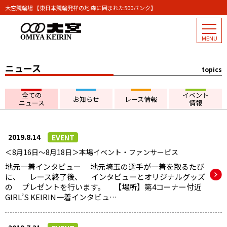
大宮競輪場 【東日本競輪発祥の地 森に囲まれた500バンク】
OMIYA KEIRIN
ニュース
topics
全ての
イベント
お知らせ
レース情報
ニュース
情報
2019.8.14
EVENT
＜8月16日～8月18日＞本場イベント・ファンサービス
地元一着インタビュー 地元埼玉の選手が一着を取るたび
に、 レース終了後、 インタビューとオリジナルグッズ
の プレゼントを行います。 【場所】第4コーナー付近
GIRL’S KEIRIN一着インタビュ…