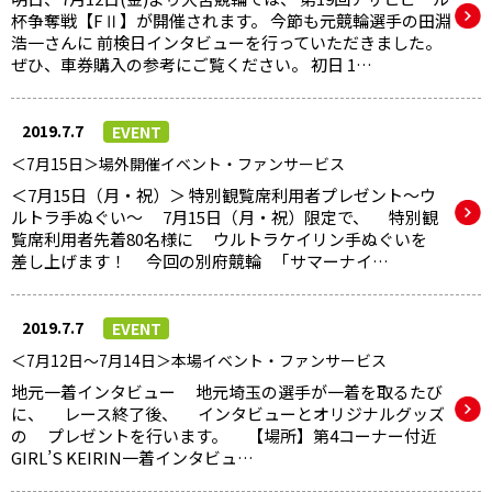
杯争奪戦【FⅡ】が開催されます。 今節も元競輪選手の田淵
浩一さんに 前検日インタビューを行っていただきました。
ぜひ、車券購入の参考にご覧ください。 初日 1…
2019.7.7
EVENT
＜7月15日＞場外開催イベント・ファンサービス
＜7月15日（月・祝）＞ 特別観覧席利用者プレゼント～ウ
ルトラ手ぬぐい～ 7月15日（月・祝）限定で、 特別観
覧席利用者先着80名様に ウルトラケイリン手ぬぐいを
差し上げます！ 今回の別府競輪 ｢サマーナイ…
2019.7.7
EVENT
＜7月12日～7月14日＞本場イベント・ファンサービス
地元一着インタビュー 地元埼玉の選手が一着を取るたび
に、 レース終了後、 インタビューとオリジナルグッズ
の プレゼントを行います。 【場所】第4コーナー付近
GIRL’S KEIRIN一着インタビュ…